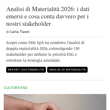
shortcut
activates
Analisi di Materialità 2026: i dati
the
emersi e cosa conta davvero per i
screen
reader
nostri stakeholder
to
help
di
Carla Tuoni
you
navigate
Scopri come Dife SpA ha condotto l’analisi di
and
doppia materialità 2026, coinvolgendo 130
interact
stakeholder per definire le priorità ESG e
with
the
orientare la strategia aziendale.
content.
REPORT SOSTENIBILITÀ
ANALISI DI MATERIALITÀ
CULTURA ESG