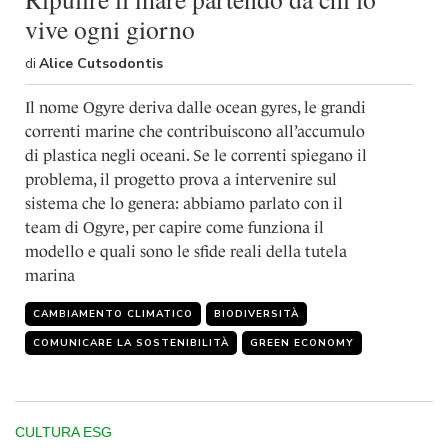
shortcut
vive ogni giorno
activates
the
screen
di
Alice Cutsodontis
reader
to
Il nome Ogyre deriva dalle ocean gyres, le grandi
help
correnti marine che contribuiscono all’accumulo
you
di plastica negli oceani. Se le correnti spiegano il
navigate
problema, il progetto prova a intervenire sul
and
interact
sistema che lo genera: abbiamo parlato con il
with
team di Ogyre, per capire come funziona il
the
modello e quali sono le sfide reali della tutela
content.
marina
CAMBIAMENTO CLIMATICO
BIODIVERSITÀ
COMUNICARE LA SOSTENIBILITÀ
GREEN ECONOMY
CULTURA ESG