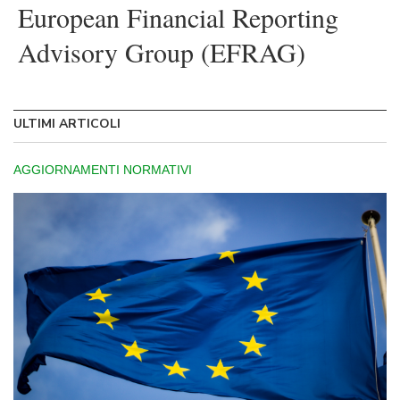
European Financial Reporting
Welcome
to
Advisory Group (EFRAG)
All
in
One
Accessibility
screen
ULTIMI ARTICOLI
reader.
To
start
AGGIORNAMENTI NORMATIVI
the
All
in
One
Accessibility
screen
reader,
press
"Ctrl
+
/".
This