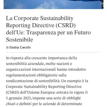
shortcut
activates
the
screen
La Corporate Sustainability
reader
Reporting Directive (CSRD)
to
help
dell'Ue: Trasparenza per un Futuro
you
Sostenibile
navigate
and
di
Giulia Cecchi
interact
with
the
In risposta alla crescente importanza della
content.
sostenibilità aziendale, molte nazioni e
organizzazioni internazionali hanno introdotto
regolamentazioni obbligatorie sulla
rendicontazione di sostenibilità. Un esempio è la
Corporate Sustainability Reporting Directive
(CSRD) dell'Unione Europea: entrata in vigore il
5 gennaio 2023, impone una serie di obblighi
chiari e definiti per le aziende di determinate