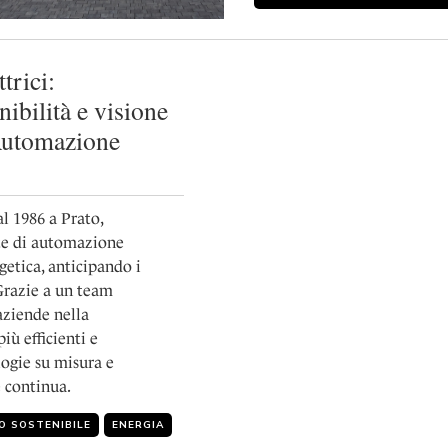
trici:
ibilità e visione
Automazione
l 1986 a Prato,
te di automazione
getica, anticipando i
Grazie a un team
aziende nella
iù efficienti e
logie su misura e
 continua.
O SOSTENIBILE
ENERGIA