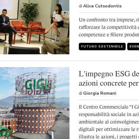
di
Alice Cutsodontis
Un confronto tra imprese, r
rafforzare la competitività
competenze e filiere produt
FUTURO SOSTENIBILE
EVEN
L'impegno ESG del
azioni concrete per
di
Giorgia Romani
Il Centro Commerciale “I Gig
responsabilità sociale in az
ambientale al coinvolgiment
digitali per ottimizzare le r
illustra le azioni, i progett