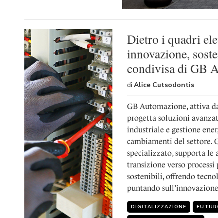
Dietro i quadri elet
innovazione, sosten
condivisa di GB 
di
Alice Cutsodontis
GB Automazione, attiva da
progetta soluzioni avanza
industriale e gestione ener
cambiamenti del settore. 
specializzato, supporta le 
transizione verso processi p
sostenibili, offrendo tecno
puntando sull’innovazione
DIGITALIZZAZIONE
FUTUR