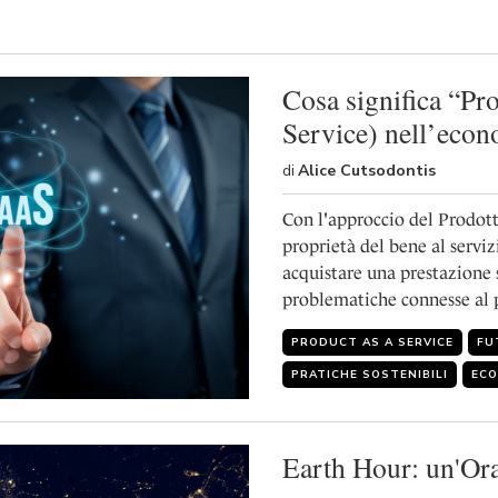
Cosa significa “Pr
Service) nell’econ
di
Alice Cutsodontis
Con l'approccio del Prodotto
proprietà del bene al servizi
acquistare una prestazione 
problematiche connesse al 
PRODUCT AS A SERVICE
FU
PRATICHE SOSTENIBILI
ECO
Earth Hour: un'Ora