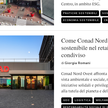
Centro, in ambito ESG.
PRATICHE SOSTENIBILI
SOS
ECONOMIA SOSTENIBILE
CR
Come Conad Nord O
sostenibile nel reta
condiviso
di
Giorgia Romani
Conad Nord Ovest affronta i
vista ambientale e sociale,
iniziative solidali e privil
alla tutela del pianeta e de
GDO
LOGISTICA
WELFAR
RESPONSABILITÀ SOCIALE DI 