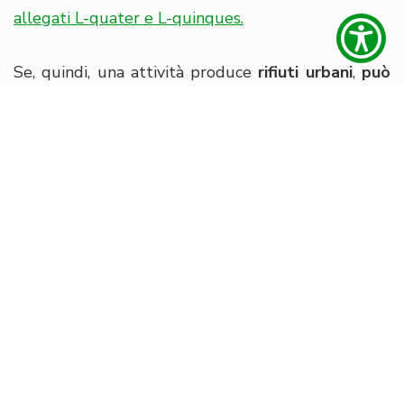
allegati L-quater e L-quinques.
Se, quindi, una attività produce
rifiuti urbani
,
può
decidere se affidarli ad un Operatore Privato o
Pubblico
e, a seguito dell’emanazione del Dl 22
marzo 2021 n. 41 (Decreto Sostegni), il legislatore
ha fissato la data ultima per comunicare la
propria scelta al 31 maggio 2021
, tramite
raccomandata o posta certificata (PEC) da inviare
al
Comune o al Gestore del Servizio Pubblico
.
Va ricordato inoltre che
Il produttore di utenza
non domestica che affida il servizio
all’Operatore Privato potrà, nel corso dei 5 anni
successivi, cambiare operatore sia Privato che