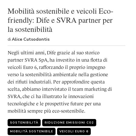
shortcut
activates
Mobilità sostenibile e veicoli Eco-
the
friendly: Dife e SVRA partner per
screen
reader
la sostenibilità
to
help
di
Alice Cutsodontis
you
navigate
Negli ultimi anni, Dife grazie al suo storico
and
partner SVRA SpA, ha investito in una flotta di
interact
veicoli Euro 6, rafforzando il proprio impegno
with
the
verso la sostenibilità ambientale nella gestione
content.
dei rifiuti industriali. Per approfondire questa
scelta, abbiamo intervistato il team marketing di
SVRA, che ci ha illustrato le innovazioni
tecnologiche e le prospettive future per una
mobilità sempre più eco-sostenibile.
SOSTENIBILITÀ
RIDUZIONE EMISSIONI CO2
MOBILITÀ SOSTENIBILE
VEICOLI EURO 6