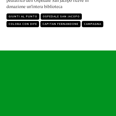
pediatrico dell’Ospedale San Jacopo riceve in
donazione un’intera biblioteca
GIUNTI AL PUNTO
OSPEDALE SAN JACOPO
COLORA CON DIFE
CAPITAN FERNANDONE
CAMPAGNA