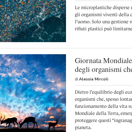
Le microplastiche disperse 
gli organismi viventi della 
l'uomo. Solo una gestione st
rifiuti plastici può limitarn
Giornata Mondiale d
degli organismi ch
di
Alessia Mircoli
Dietro l’equilibrio degli ec
organismi che, spesso lontano
funzionamento della vita su
Mondiale della Terra, emerg
proteggere questi “ingranagg
pianeta.