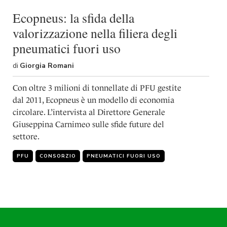
shortcut
activates
Ecopneus: la sfida della
the
valorizzazione nella filiera degli
screen
reader
pneumatici fuori uso
to
help
di
Giorgia Romani
you
navigate
Con oltre 3 milioni di tonnellate di PFU gestite
and
dal 2011, Ecopneus è un modello di economia
interact
circolare. L’intervista al Direttore Generale
with
the
Giuseppina Carnimeo sulle sfide future del
content.
settore.
PFU
CONSORZIO
PNEUMATICI FUORI USO