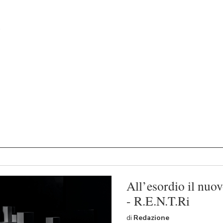
All’esordio il nuovo
- R.E.N.T.Ri
di
Redazione