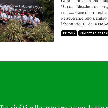
Gli studenti della scuola su
Usa: dall’ideazione del prog
realizzazione di una replic
Perseverance, allo scambio t
laboratorio JPL della NAS
PISTOIA
PROGETTO STREA
Iscriviti alla nostra newsletter