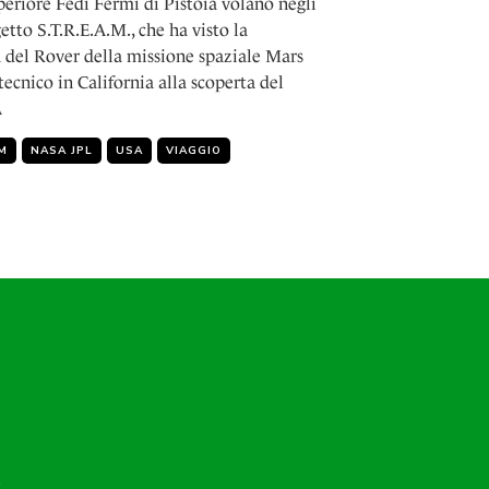
periore Fedi Fermi di Pistoia volano negli
etto S.T.R.E.A.M., che ha visto la
a del Rover della missione spaziale Mars
ecnico in California alla scoperta del
A
M
NASA JPL
USA
VIAGGIO