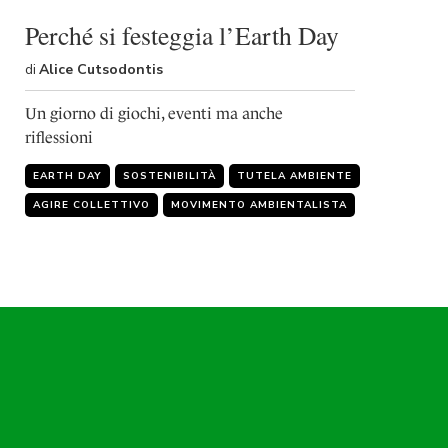
shortcut
activates
Perché si festeggia l’Earth Day
the
screen
di
Alice Cutsodontis
reader
to
Un giorno di giochi, eventi ma anche
help
riflessioni
you
navigate
EARTH DAY
SOSTENIBILITÀ
TUTELA AMBIENTE
and
interact
AGIRE COLLETTIVO
MOVIMENTO AMBIENTALISTA
with
the
content.