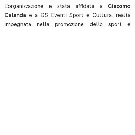
L’organizzazione è stata affidata a
Giacomo
Galanda
e a GS Eventi Sport e Cultura, realtà
impegnata nella promozione dello sport e
dell’inclusione sociale su scala nazionale.
L'evento è stato realizzato con il patrocinio dei
comuni coinvolti e il supporto del CONI, in
collaborazione con gli sponsor: Decathlon,Wilson,
Perdormire, Dynamo Camp, Conad Nord Ovest,
Giorgio Tesi Group, Doni Aldo e Dife SpA.
Come ogni anno Dife è stata felice di partecipare
con la propria mascotte
Capitan Fernandone
e il
format
Dife for Kids
, creando un momento
divertente ma allo stesso tempo educativo,
sensibilizzando bimbi e ragazzi sulla tematica della